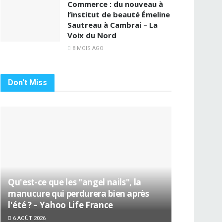
Commerce : du nouveau à
l’institut de beauté Émeline
Sautreau à Cambrai – La
Voix du Nord
8 MOIS AGO
Don't Miss
Qu'est-ce que les "angel nails", la
manucure qui perdurera bien après
l'été ? – Yahoo Life France
6 AOÛT 2026