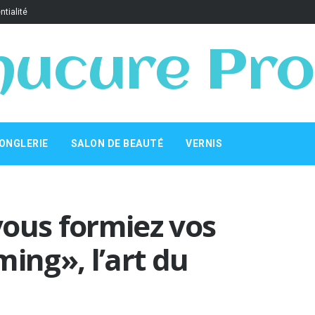
ntialité
ucure Pro
ONGLERIE
SALON DE BEAUTÉ
VERNIS
 vous formiez vos
ing», l’art du