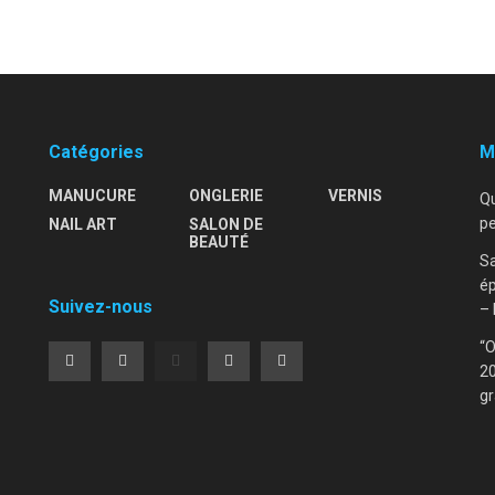
Catégories
M
MANUCURE
ONGLERIE
VERNIS
Qu
pe
NAIL ART
SALON DE
–
BEAUTÉ
Sa
ép
Suivez-nous
– 
“O
20
gr