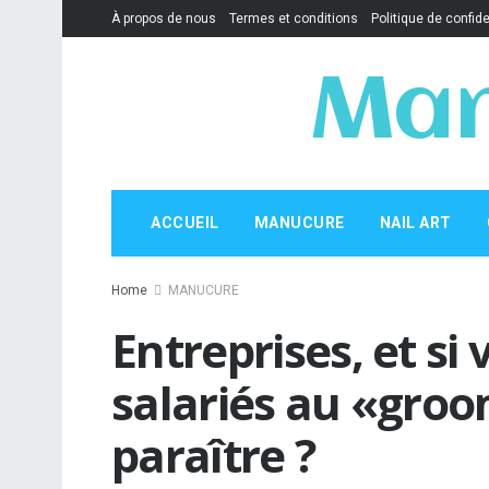
À propos de nous
Termes et conditions
Politique de confide
Man
ACCUEIL
MANUCURE
NAIL ART
Home
MANUCURE
Entreprises, et si
salariés au «groom
paraître ?