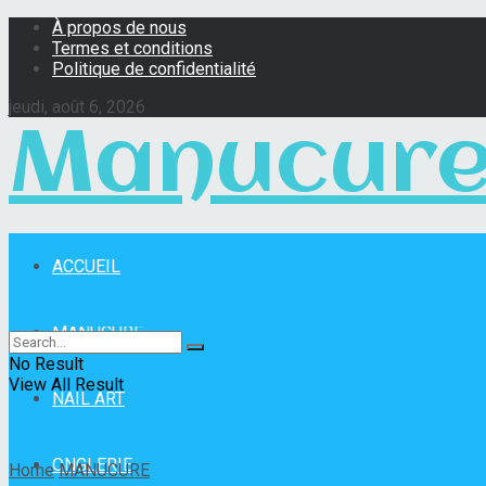
À propos de nous
Termes et conditions
Politique de confidentialité
jeudi, août 6, 2026
Manucure
ACCUEIL
Manucure Pro
MANUCURE
No Result
View All Result
NAIL ART
ONGLERIE
Home
MANUCURE