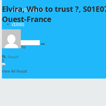
Elvira, Who to trust ?, S01E
SALON DE BEAUTÉ
Ouest-France
VERNIS
by
Hélène Nadeau
26 février 2023
in
MANUCURE
No Result
0
View All Result