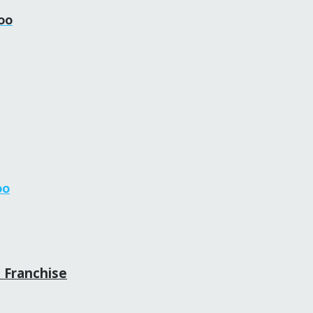
hoo
oo
s Franchise