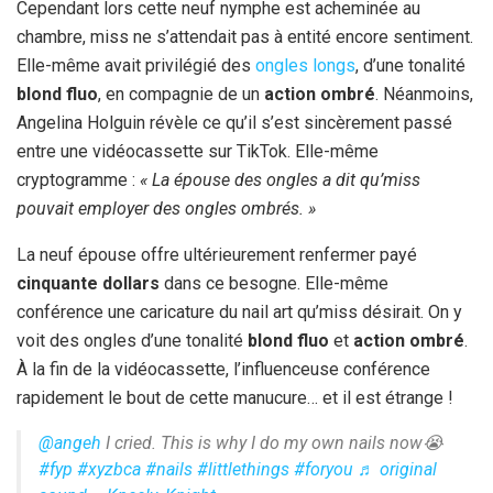
Cependant lors cette neuf nymphe est acheminée au
chambre, miss ne s’attendait pas à entité encore sentiment.
Elle-même avait privilégié des
ongles longs
, d’une tonalité
blond fluo
, en compagnie de un
action ombré
. Néanmoins,
Angelina Holguin révèle ce qu’il s’est sincèrement passé
entre une vidéocassette sur TikTok. Elle-même
cryptogramme :
« La épouse des ongles a dit qu’miss
pouvait employer des ongles ombrés. »
La neuf épouse offre ultérieurement renfermer payé
cinquante dollars
dans ce besogne. Elle-même
conférence une caricature du nail art qu’miss désirait. On y
voit des ongles d’une tonalité
blond fluo
et
action ombré
.
À la fin de la vidéocassette, l’influenceuse conférence
rapidement le bout de cette manucure… et il est étrange !
@angeh
I cried. This is why I do my own nails now😭
#fyp
#xyzbca
#nails
#littlethings
#foryou
♬ original