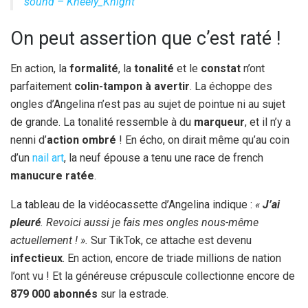
sound – Kneely_Knight
On peut assertion que c’est raté !
En action, la
formalité
, la
tonalité
et le
constat
n’ont
parfaitement
colin-tampon à avertir
. La échoppe des
ongles d’Angelina n’est pas au sujet de pointue ni au sujet
de grande. La tonalité ressemble à du
marqueur
, et il n’y a
nenni d’
action ombré
! En écho, on dirait même qu’au coin
d’un
nail art
, la neuf épouse a tenu une race de french
manucure ratée
.
La tableau de la vidéocassette d’Angelina indique :
«
J’ai
pleuré
. Revoici aussi je fais mes ongles nous-même
actuellement ! ».
Sur TikTok, ce attache est devenu
infectieux
. En action, encore de triade millions de nation
l’ont vu ! Et la généreuse crépuscule collectionne encore de
879 000 abonnés
sur la estrade.