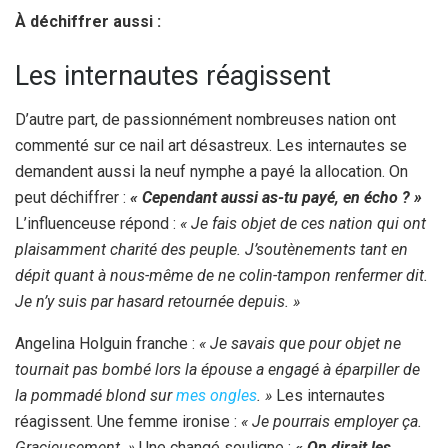
À déchiffrer aussi :
Les internautes réagissent
D’autre part, de passionnément nombreuses nation ont
commenté sur ce nail art désastreux. Les internautes se
demandent aussi la neuf nymphe a payé la allocation. On
peut déchiffrer :
« Cependant aussi as-tu payé, en écho ? »
L’influenceuse répond :
« Je fais objet de ces nation qui ont
plaisamment charité des peuple. J’soutènements tant en
dépit quant à nous-même de ne colin-tampon renfermer dit.
Je n’y suis par hasard retournée depuis. »
Angelina Holguin franche :
« Je savais que pour objet ne
tournait pas bombé lors la épouse a engagé à éparpiller de
la pommadé blond sur
mes ongles
. »
Les internautes
réagissent. Une femme ironise :
« Je pourrais employer ça.
Gracieusement. »
Une changé souligne :
« On dirait les