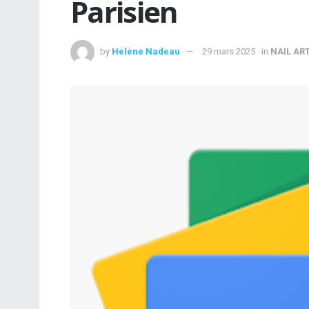
Parisien
by
Hélène Nadeau
29 mars 2025
in
NAIL AR