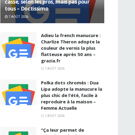
casse, selon les pros, mais pas pour
tous – Doctissimo
7 AOÛT 2026
Adieu la french manucure :
Charlize Theron adopte la
couleur de vernis la plus
flatteuse après 50 ans –
grazia.fr
7 AOÛT 2026
Polka dots chromés : Dua
Lipa adopte la manucure la
plus chic de l'été, facile à
reproduire à la maison –
Femme Actuelle
7 AOÛT 2026
"Ça leur permet de