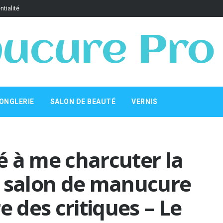
ntialité
ucure Pro
ONGLERIE
SALON DE BEAUTÉ
VERNIS
é à me charcuter la
le salon de manucure
e des critiques – Le