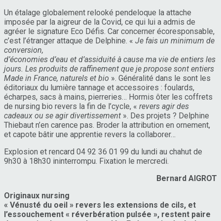
Un étalage globalement relooké pendeloque la attache
imposée par la aigreur de la Covid, ce qui lui a admis de
agréer le signature Eco Défis. Car concerner écoresponsable,
c’est l’étranger attaque de Delphine. «
Je fais un minimum de
conversion,
d’économies d’eau et d’assiduité à cause ma vie de entiers les
jours. Les produits de raffinement que je propose sont entiers
Made in France, naturels et bio
». Généralité dans le sont les
éditoriaux du lumière tannage et accessoires : foulards,
écharpes, sacs à mains, pierreries… Hormis ôter les coffrets
de nursing bio revers la fin de l’cycle, «
revers agir des
cadeaux ou se agir divertissement
». Des projets ? Delphine
Thiebaut n’en carence pas. Broder la attribution en ornement,
et capote bâtir une apprentie revers la collaborer…
Explosion et rencard 04 92 36 01 99 du lundi au chahut de
9h30 à 18h30 ininterrompu. Fixation le mercredi.
Bernard AIGROT
Originaux nursing
« Vénusté du oeil » revers les extensions de cils, et
l’essouchement « réverbération pulsée », restent paire