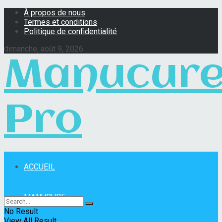
À propos de nous
Termes et conditions
Politique de confidentialité
dimanche, août 9, 2026
Manucur
Pro
ACCUEIL
Manucure Pro
MANUCURE
No Result
View All Result