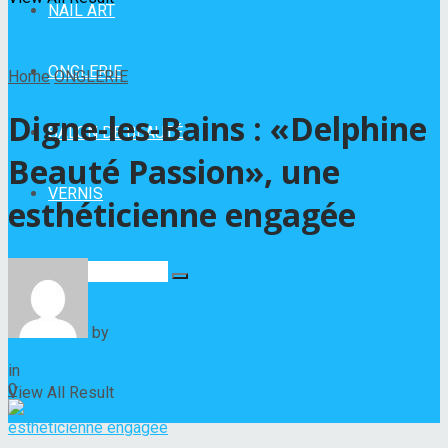
NAIL ART
ONGLERIE
Home
ONGLERIE
Digne-les-Bains : «Delphine
SALON DE BEAUTÉ
Beauté Passion», une
VERNIS
esthéticienne engagée
No Result
by
Hélène Nadeau
9 novembre 2022
in
ONGLERIE
0
View All Result