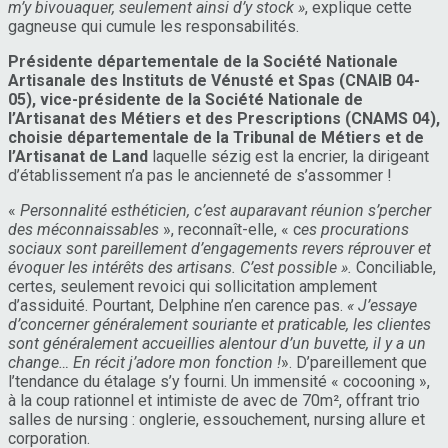
m’y bivouaquer, seulement ainsi d’y stock »
, explique cette
gagneuse qui cumule les responsabilités.
Présidente départementale de la Société Nationale
Artisanale des Instituts de Vénusté et Spas (CNAIB 04-
05), vice-présidente de la Société Nationale de
l’Artisanat des Métiers et des Prescriptions (CNAMS 04),
choisie départementale de la Tribunal de Métiers et de
l’Artisanat de Land
laquelle sézig est la encrier, la dirigeant
d’établissement n’a pas le ancienneté de s’assommer !
«
Personnalité esthéticien, c’est auparavant réunion s’percher
des méconnaissables
», reconnaît-elle, « c
es procurations
sociaux sont pareillement d’engagements revers réprouver et
évoquer les intérêts des artisans. C’est possible ».
Conciliable,
certes, seulement revoici qui sollicitation amplement
d’assiduité. Pourtant, Delphine n’en carence pas.
« J’essaye
d’concerner généralement souriante et praticable, les clientes
sont généralement accueillies alentour d’un buvette, il y a un
change… En récit j’adore mon fonction !
». D’pareillement que
l’tendance du étalage s’y fourni. Un immensité « cocooning »,
à la coup rationnel et intimiste de avec de 70m², offrant trio
salles de nursing : onglerie, essouchement, nursing allure et
corporation.