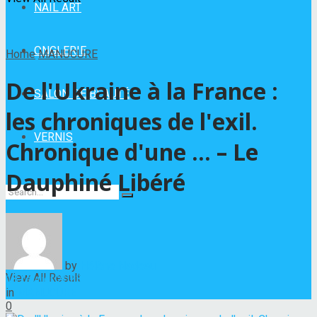
NAIL ART
ONGLERIE
Home
MANUCURE
De l'Ukraine à la France :
SALON DE BEAUTÉ
les chroniques de l'exil.
VERNIS
Chronique d'une … – Le
Dauphiné Libéré
No Result
by
Hélène Nadeau
View All Result
18 février 2023
in
MANUCURE
0