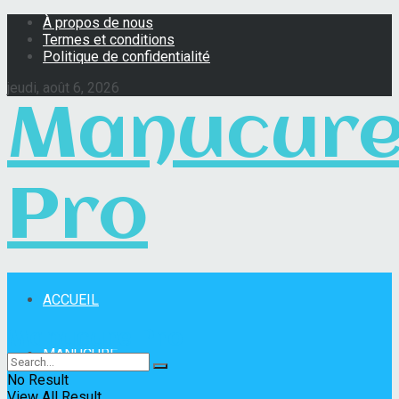
À propos de nous
Termes et conditions
Politique de confidentialité
jeudi, août 6, 2026
Manucur
Pro
ACCUEIL
Manucure Pro
MANUCURE
No Result
View All Result