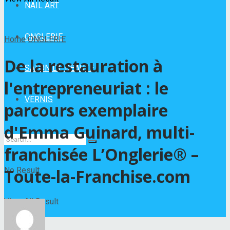
NAIL ART
ONGLERIE
Home
ONGLERIE
De la restauration à
SALON DE BEAUTÉ
l'entrepreneuriat : le
VERNIS
parcours exemplaire
d'Emma Guinard, multi-
franchisée L’Onglerie® –
No Result
Toute-la-Franchise.com
View All Result