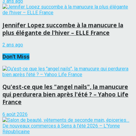
3 ans ago
Jennifer Lopez succombe à la manucure la
plus élégante de l'hiver – ELLE France
2 ans ago
Don't Miss
Qu'est-ce que les "angel nails", la manucure
qui perdurera bien après l'été ? – Yahoo Life
France
6 août 2026