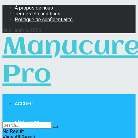
À propos de nous
Termes et conditions
Politique de confidentialité
jeudi, août 6, 2026
Manucur
Pro
ACCUEIL
Manucure Pro
MANUCURE
No Result
View All Result