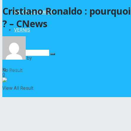
Cristiano Ronaldo : pourquoi 
SALON DE BEAUTÉ
? – CNews
VERNIS
by
Hélène Nadeau
24 juin 2025
in
VERNIS
No Result
0
View All Result