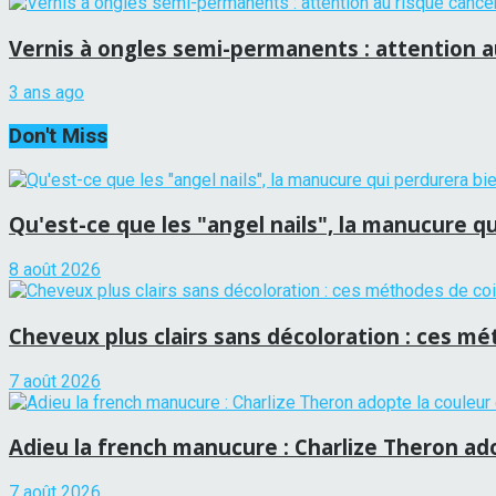
Vernis à ongles semi-permanents : attention 
3 ans ago
Don't Miss
Qu'est-ce que les "angel nails", la manucure qui
8 août 2026
Cheveux plus clairs sans décoloration : ces mét
7 août 2026
Adieu la french manucure : Charlize Theron adop
7 août 2026