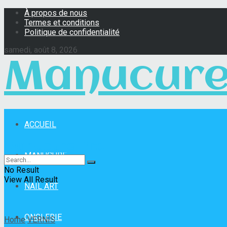
À propos de nous
Termes et conditions
Politique de confidentialité
samedi, août 8, 2026
Manucure
ACCUEIL
Manucure Pro
MANUCURE
No Result
View All Result
NAIL ART
ONGLERIE
Home
VERNIS