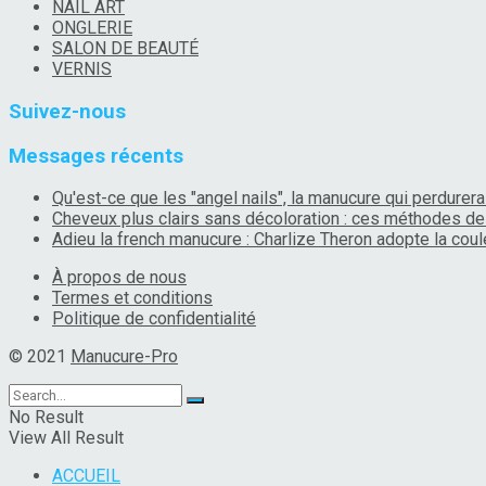
NAIL ART
ONGLERIE
SALON DE BEAUTÉ
VERNIS
Suivez-nous
Messages récents
Qu'est-ce que les "angel nails", la manucure qui perdurera 
Cheveux plus clairs sans décoloration : ces méthodes de 
Adieu la french manucure : Charlize Theron adopte la coule
À propos de nous
Termes et conditions
Politique de confidentialité
© 2021
Manucure-Pro
No Result
View All Result
ACCUEIL