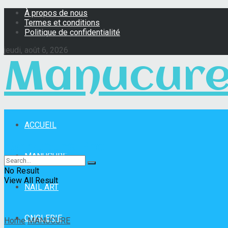
À propos de nous
Termes et conditions
Politique de confidentialité
jeudi, août 6, 2026
Manucure
ACCUEIL
Manucure Pro
MANUCURE
No Result
View All Result
NAIL ART
ONGLERIE
Home
MANUCURE