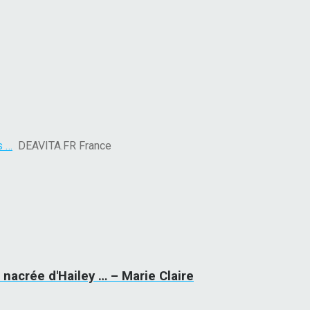
s …
DEAVITA.FR France
nacrée d'Hailey … – Marie Claire