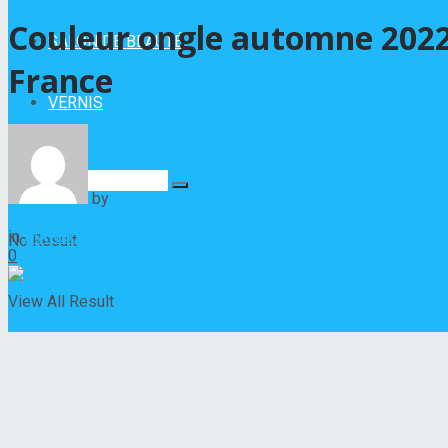
Couleur ongle automne 2022 
SALON DE BEAUTÉ
France
VERNIS
by
Hélène Nadeau
11 mars 2023
in
MANUCURE
No Result
0
View All Result