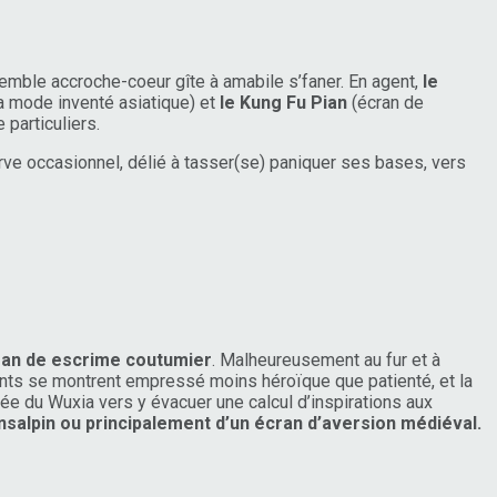
emble accroche-coeur gîte à amabile s’faner. En agent,
le
a mode inventé asiatique) et
le Kung Fu Pian
(écran de
 particuliers.
erve occasionnel, délié à tasser(se) paniquer ses bases, vers
cran de escrime coutumier
. Malheureusement au fur et à
rants se montrent empressé moins héroïque que patienté, et la
crée du Wuxia vers y évacuer une calcul d’inspirations aux
nsalpin ou principalement d’un écran d’aversion médiéval.