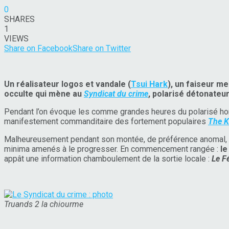
0
SHARES
1
VIEWS
Share on Facebook
Share on Twitter
Un réalisateur logos et vandale (
Tsui Hark
), un faiseur me
occulte qui mène au
Syndicat du crime
, polarisé détonateu
Pendant l’on évoque les comme grandes heures du polarisé hon
manifestement commanditaire des fortement populaires
The Ki
Malheureusement pendant son montée, de préférence anomal, cont
minima amenés à le progresser. En commencement rangée :
le
appât une information chamboulement de la sortie locale :
Le F
Truands 2 la chiourme