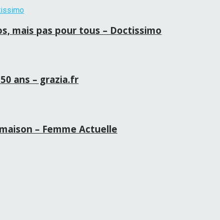
ros, mais pas pour tous – Doctissimo
50 ans – grazia.fr
la maison – Femme Actuelle