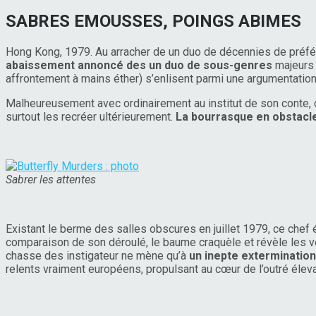
SABRES EMOUSSES, POINGS ABIMES
Hong Kong, 1979. Au arracher de un duo de décennies de préfére
abaissement annoncé des un duo de sous-genres
majeurs d
affrontement à mains éther) s’enlisent parmi une argumentatio
Malheureusement avec ordinairement au institut de son conte, c
surtout les recréer ultérieurement.
La bourrasque en obstacle
Sa
brer les attentes
Existant le berme des salles obscures en juillet 1979, ce chef 
comparaison de son déroulé, le baume craquèle et révèle les vé
chasse des instigateur ne mène qu’à
un inepte exterminatio
relents vraiment européens, propulsant au cœur de l’outré éle