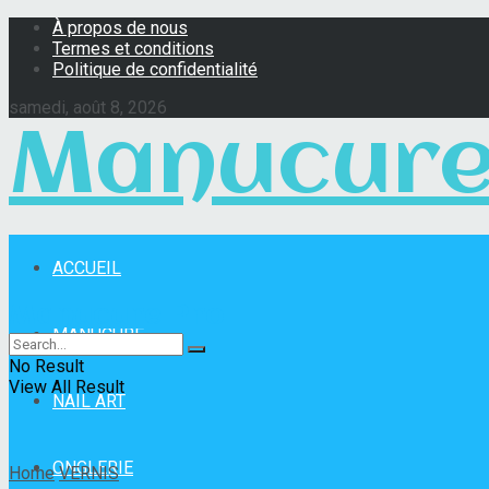
À propos de nous
Termes et conditions
Politique de confidentialité
samedi, août 8, 2026
Manucure
ACCUEIL
Manucure Pro
MANUCURE
No Result
View All Result
NAIL ART
ONGLERIE
Home
VERNIS