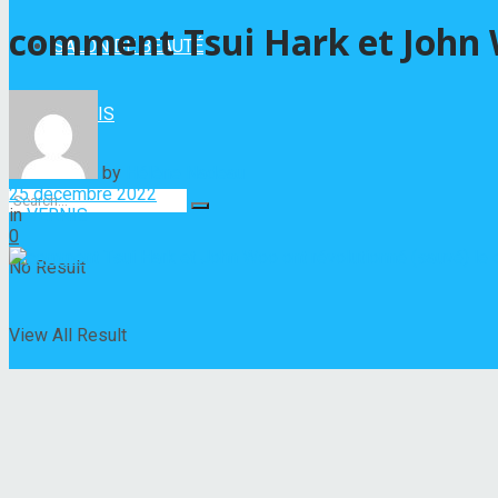
comment Tsui Hark et John 
SALON DE BEAUTÉ
VERNIS
by
Hélène Nadeau
25 décembre 2022
in
VERNIS
0
No Result
View All Result