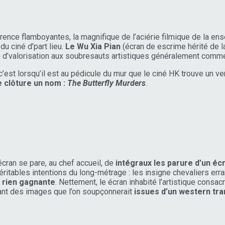
nce flamboyantes, la magnifique de l’aciérie filmique de la ens
u ciné d’part lieu.
Le Wu Xia Pian
(écran de escrime hérité de l
n d’valorisation aux soubresauts artistiques généralement comme
’est lorsqu’il est au pédicule du mur que le ciné HK trouve un v
 clôture un nom :
The Butterfly Murders
.
écran se pare, au chef accueil, de
intégraux les parure d’un é
ritables intentions du long-métrage : les insigne chevaliers er
n rien gagnante
. Nettement, le écran inhabité l’artistique consa
vant des images que l’on soupçonnerait
issues d’un western tra