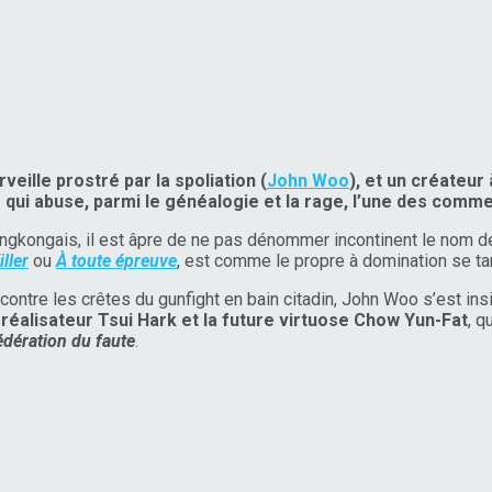
rveille prostré par la spoliation (
John Woo
), et un créateur
r qui abuse, parmi le généalogie et la rage, l’une des comm
gkongais, il est âpre de ne pas dénommer incontinent le nom de 
ller
ou
À toute épreuve
, est comme le propre à domination se ta
re les crêtes du gunfight en bain citadin, John Woo s’est insis
 réalisateur Tsui Hark et la future virtuose Chow Yun-Fat
, q
édération du faute
.