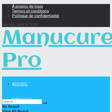
À propos de nous
Termes et conditions
Politique de confidentialité
samedi, août 8, 2026
Manucur
Pro
ACCUEIL
Manucure Pro
MANUCURE
No Result
View All Result