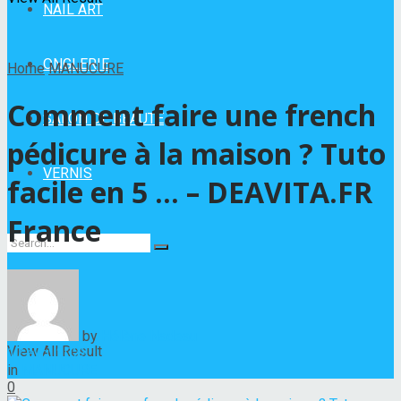
NAIL ART
ONGLERIE
Home
MANUCURE
Comment faire une french
SALON DE BEAUTÉ
pédicure à la maison ? Tuto
VERNIS
facile en 5 … – DEAVITA.FR
France
No Result
by
Hélène Nadeau
View All Result
17 avril 2023
in
MANUCURE
0