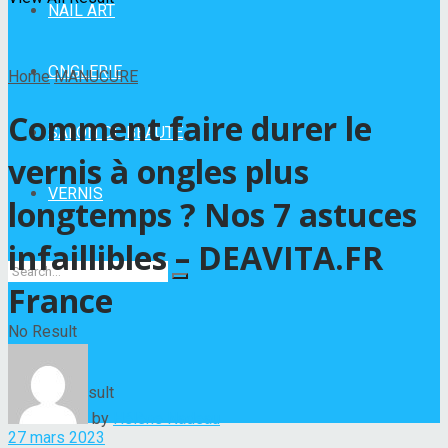
NAIL ART
ONGLERIE
Home
MANUCURE
Comment faire durer le
SALON DE BEAUTÉ
vernis à ongles plus
VERNIS
longtemps ? Nos 7 astuces
infaillibles – DEAVITA.FR
France
No Result
View All Result
by
Hélène Nadeau
27 mars 2023