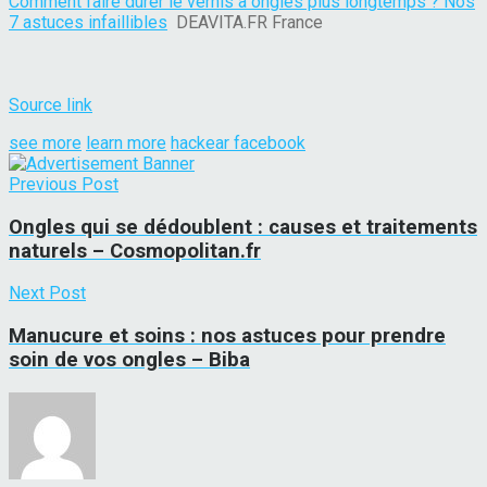
Comment faire durer le vernis à ongles plus longtemps ? Nos
7 astuces infaillibles
DEAVITA.FR France
Source link
see more
learn more
hackear facebook
Previous Post
Ongles qui se dédoublent : causes et traitements
naturels – Cosmopolitan.fr
Next Post
Manucure et soins : nos astuces pour prendre
soin de vos ongles – Biba