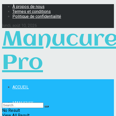
À propos de nous
Termes et conditions
Politique de confidentialité
lundi, août 10, 2026
Manucur
Pro
ACCUEIL
Manucure Pro
MANUCURE
No Result
View All Result