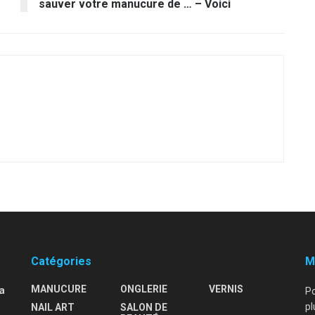
sauver votre manucure de … – Voici
Catégories
M
a
MANUCURE
ONGLERIE
VERNIS
Po
pl
NAIL ART
SALON DE