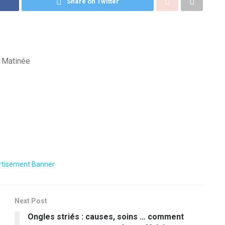
Share on Twitter
n Matinée
Next Post
Ongles striés : causes, soins … comment