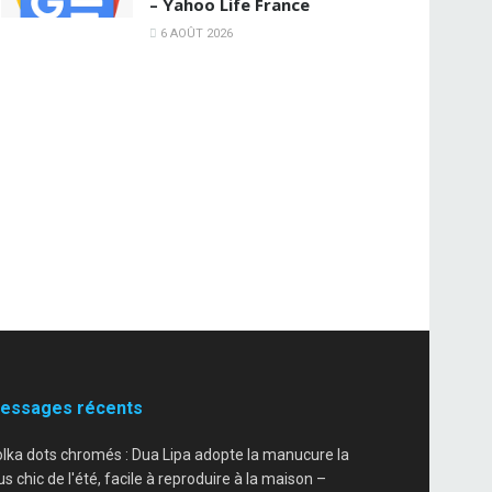
– Yahoo Life France
6 AOÛT 2026
essages récents
lka dots chromés : Dua Lipa adopte la manucure la
us chic de l'été, facile à reproduire à la maison –