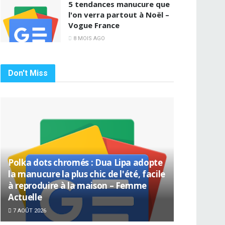
5 tendances manucure que
l'on verra partout à Noël –
Vogue France
8 MOIS AGO
Don't Miss
Polka dots chromés : Dua Lipa adopte
la manucure la plus chic de l'été, facile
à reproduire à la maison – Femme
Actuelle
7 AOÛT 2026