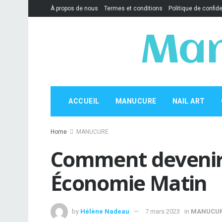
À propos de nous
Termes et conditions
Politique de confide
Man
ACCUEIL
MANUCURE
NAIL ART
Home
MANUCURE
Comment devenir 
Économie Matin
by
Hélène Nadeau
7 mars 2023
in
MANUCU