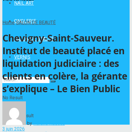
NAIL ART
ONGLERIE
Home
SALON DE BEAUTÉ
Chevigny-Saint-Sauveur.
SALON DE BEAUTÉ
Institut de beauté placé en
VERNIS
liquidation judiciaire : des
clients en colère, la gérante
s’explique – Le Bien Public
No Result
View All Result
by
Hélène Nadeau
3 juin 2026