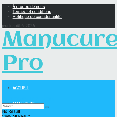
À propos de nous
Termes et conditions
Politique de confidentialité
jeudi, août 6, 2026
Manucur
Pro
ACCUEIL
Manucure Pro
MANUCURE
No Result
View All Result