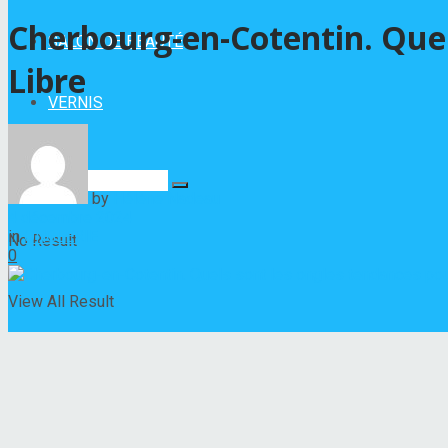
Cherbourg-en-Cotentin. Quel
SALON DE BEAUTÉ
Libre
VERNIS
by
Hélène Nadeau
4 décembre 2024
in
ONGLERIE
No Result
0
View All Result