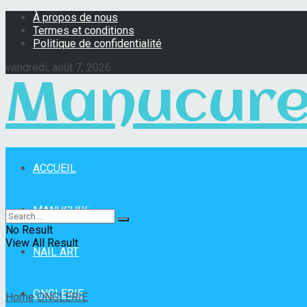
À propos de nous
Termes et conditions
Politique de confidentialité
vendredi, août 7, 2026
Manucure
ACCUEIL
Manucure Pro
MANUCURE
No Result
View All Result
NAIL ART
ONGLERIE
Home
ONGLERIE