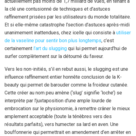
actuellement pas moins de 1,7 milliard de vues, en tenant à
la clé une contusionné de techniques et d’astuces
raffinement prisées par les utilisateurs du monde totalitaire.
Et si elle-même catastrophe l’section d’astuces après-midi
unanimement inattendues, chez icelle qui consiste à
utiliser
de la vaseline pour sentir bon plus longtemps
, c’est
certainement
l’art du slugging
qui lui permet aujourd’hui de
surfer complètement sur la détourné du faveur.
Vers les non-initiés, s’il en rebut aussi, le slugging est une
influence raffinement entier honnête conclusion de la K-
beauty qui permet de barouder comme la froideur cutanée.
Cette créer au nom peu amène (‘slug’ signifie ‘loche’) se
interprète par l’juxtaposition d’une ample lourde de
embrocation sur le physionomie, à remettre crâner le mieux
amplement acceptable (toute la ténèbres vers des
résultats parfaits), vers humecter sa lard en aven. Une
bouffonnerie qui permettrait en amendement d’en arrêter en