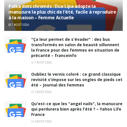
Polka dots chromés : Dua Lipa adopte la
manucure la plus chic de l'été, facile à reproduire
à la maison – Femme Actuelle
7 AOÛT 2026
"Ça leur permet de s'évader" : des bus
transformés en salon de beauté sillonnent
la France pour des femmes en situation de
précarité – franceinfo
7 AOÛT 2026
Oubliez le vernis coloré : ce grand classique
revisité s'impose sur les ongles de pieds cet
été – Journal des Femmes
7 AOÛT 2026
Qu'est-ce que les "angel nails", la manucure
qui perdurera bien après l'été ? – Yahoo Life
France
6 AOÛT 2026