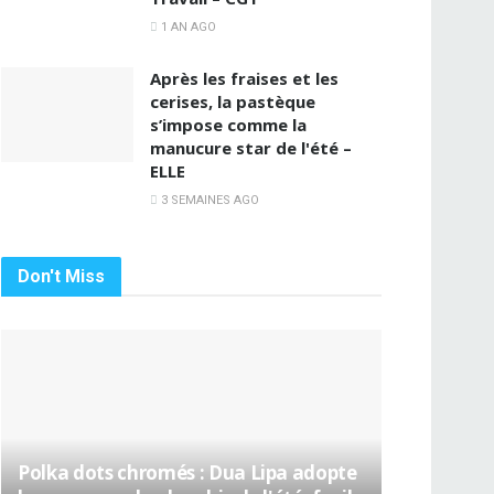
1 AN AGO
Après les fraises et les
cerises, la pastèque
s’impose comme la
manucure star de l'été –
ELLE
3 SEMAINES AGO
Don't Miss
Polka dots chromés : Dua Lipa adopte