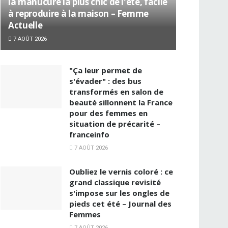
la manucure la plus chic de l'été, facile
à reproduire à la maison – Femme
Actuelle
7 AOÛT 2026
"Ça leur permet de
s'évader" : des bus
transformés en salon de
beauté sillonnent la France
pour des femmes en
situation de précarité –
franceinfo
7 AOÛT 2026
Oubliez le vernis coloré : ce
grand classique revisité
s'impose sur les ongles de
pieds cet été – Journal des
Femmes
7 AOÛT 2026