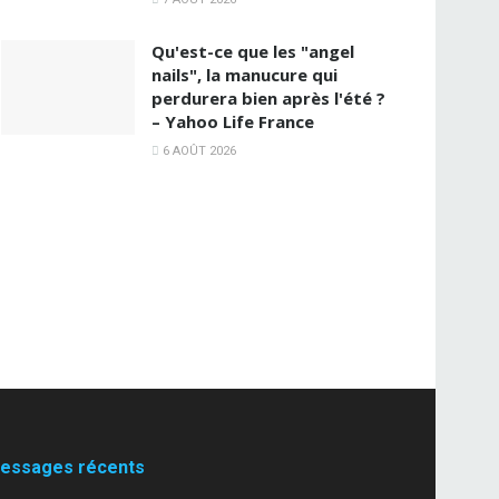
Qu'est-ce que les "angel
nails", la manucure qui
perdurera bien après l'été ?
– Yahoo Life France
6 AOÛT 2026
essages récents