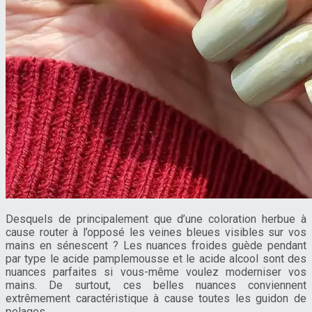
Desquels de principalement que d’une coloration herbue à
cause router à l’opposé les veines bleues visibles sur vos
mains en sénescent ? Les nuances froides guède pendant
par type le acide pamplemousse et le acide alcool sont des
nuances parfaites si vous-même voulez moderniser vos
mains. De surtout, ces belles nuances conviennent
extrêmement caractéristique à cause toutes les guidon de
pelages.