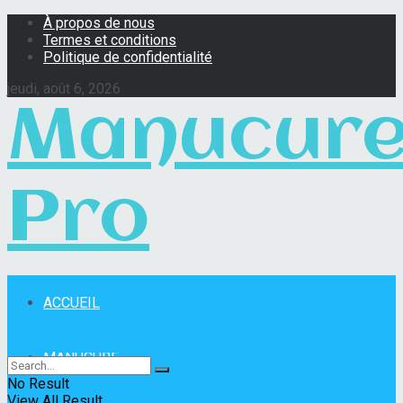
À propos de nous
Termes et conditions
Politique de confidentialité
jeudi, août 6, 2026
Manucur
Pro
ACCUEIL
Manucure Pro
MANUCURE
No Result
View All Result