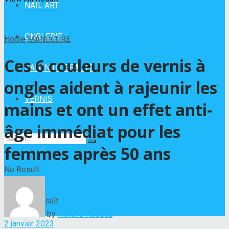
NAIL ART
ONGLERIE
Home
MANUCURE
Ces 6 couleurs de vernis à
SALON DE BEAUTÉ
ongles aident à rajeunir les
VERNIS
mains et ont un effet anti-
âge immédiat pour les
femmes après 50 ans
No Result
View All Result
by
Hélène Nadeau
2 janvier 2023