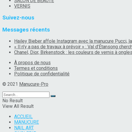
SALON DE BEAUTÉ
VERNIS
Suivez-nous
Messages récents
Hailey Bieber affole Instagram avec la manucure Pucci, la
« Il n’y a pas de travaux à prévoir » : Val d’Étansong che
Chanel, Dior, Birkenstock : les couleurs de vernis à ongl
À propos de nous
Termes et conditions
Politique de confidentialité
© 2021
Manucure-Pro
No Result
View All Result
ACCUEIL
MANUCURE
NAIL ART