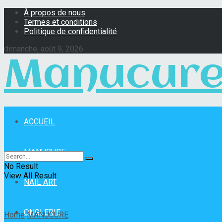
À propos de nous
Termes et conditions
Politique de confidentialité
dimanche, août 9, 2026
Manucure
ACCUEIL
Manucure Pro
MANUCURE
No Result
View All Result
NAIL ART
ONGLERIE
Home
MANUCURE