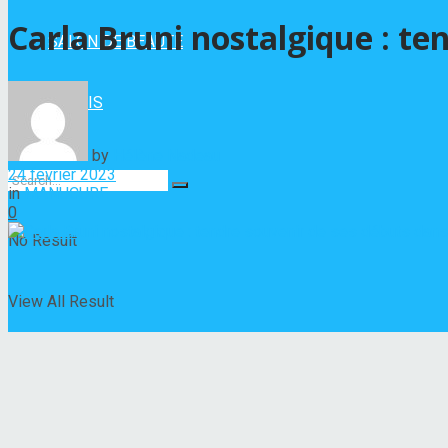
Carla Bruni nostalgique : t
SALON DE BEAUTÉ
VERNIS
by
Hélène Nadeau
24 février 2023
in
MANUCURE
0
No Result
View All Result