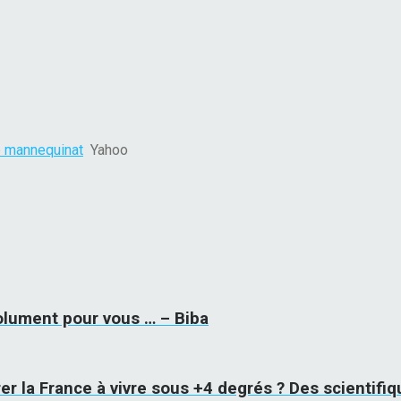
le mannequinat
Yahoo
solument pour vous … – Biba
rer la France à vivre sous +4 degrés ? Des scientif