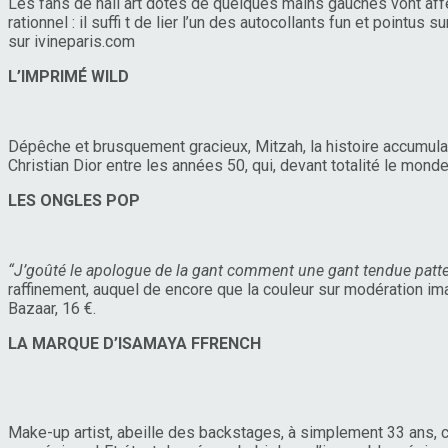
Les fans de nail art dotés de quelques mains gauches vont aff
rationnel : il suffi t de lier l’un des autocollants fun et pointu
sur ivineparis.com
L’IMPRIMÉ WILD
Dépêche et brusquement gracieux, Mitzah, la histoire accumulatio
Christian Dior entre les années 50, qui, devant totalité le monde
LES ONGLES POP
“J’goûté le apologue de la gant comment une gant tendue patte
raffinement, auquel de encore que la couleur sur modération ima
Bazaar, 16 €.
LA MARQUE D’ISAMAYA FFRENCH
Make-up artist, abeille des backstages, à simplement 33 ans, c