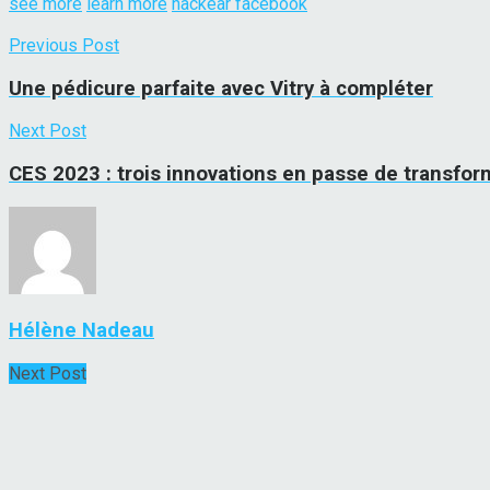
see more
learn more
hackear facebook
Previous Post
Une pédicure parfaite avec Vitry à compléter
Next Post
CES 2023 : trois innovations en passe de transfor
Hélène Nadeau
Next Post