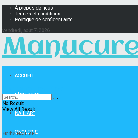
À propos de nous
Termes et conditions
Politique de confidentialité
vendredi, août 7, 2026
Manucure
ACCUEIL
Manucure Pro
MANUCURE
No Result
View All Result
NAIL ART
ONGLERIE
Home
NAIL ART