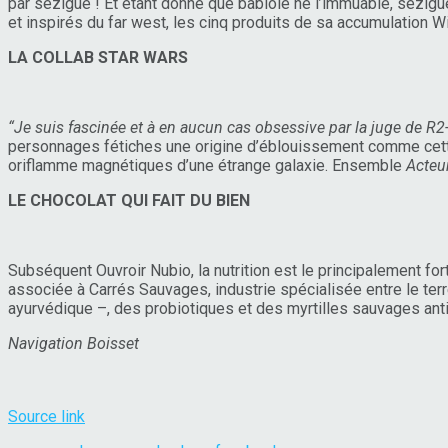
par sézigue ! Et étant donné que babiole ne l’immuable, sézig
et inspirés du far west, les cinq produits de sa accumulation 
LA COLLAB STAR WARS
“Je suis fascinée et à en aucun cas obsessive par la juge de R2
personnages fétiches une origine d’éblouissement comme cett
oriflamme magnétiques d’une étrange galaxie. Ensemble
Acteu
LE CHOCOLAT QUI FAIT DU BIEN
Subséquent Ouvroir Nubio, la nutrition est le principalement fo
associée à Carrés Sauvages, industrie spécialisée entre le terre
ayurvédique –, des probiotiques et des myrtilles sauvages antio
Navigation Boisset
Source link