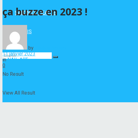
ça buzze en 2023 !
SALON DE BEAUTÉ
VERNIS
by
Hélène Nadeau
11 janvier 2023
in
NAIL ART
0
No Result
View All Result