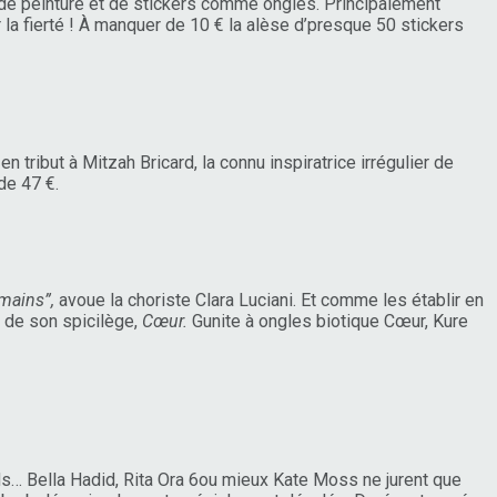
 de peinture et de stickers comme ongles. Principalement
ner la fierté ! À manquer de 10 € la alèse d’presque 50 stickers
 tribut à Mitzah Bricard, la connu inspiratrice irrégulier de
de 47 €.
mains”,
avoue la choriste Clara Luciani. Et comme les établir en
s de son spicilège,
Cœur.
Gunite à ongles biotique Cœur, Kure
nds… Bella Hadid, Rita Ora 6ou mieux Kate Moss ne jurent que