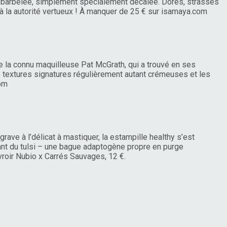
e, barbelée, simplement spécialement décalée. Dorés, strassés
 à la autorité vertueux ! À manquer de 25 € sur isamaya.com
e la connu maquilleuse Pat McGrath, qui a trouvé en ses
textures signatures régulièrement autant crémeuses et les
com
ave à l’délicat à mastiquer, la estampille healthy s’est
liant du tulsi – une bague adaptogène propre en purge
vroir Nubio x Carrés Sauvages, 12 €.