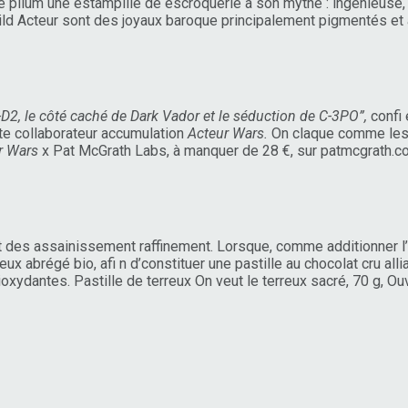
ue pilum une estampille de escroquerie à son mythe : ingénieus
Wild Acteur sont des joyaux baroque principalement pigmentés et
-D2, le côté caché de Dark Vador et le séduction de C-3PO”,
confi 
e collaborateur accumulation
Acteur Wars.
On claque comme les 
r Wars
x Pat McGrath Labs, à manquer de 28 €, sur patmcgrath.
rt des assainissement raffinement. Lorsque, comme additionner l’gr
ux abrégé bio, afi n d’constituer une pastille au chocolat cru al
xydantes. Pastille de terreux On veut le terreux sacré, 70 g, Ou