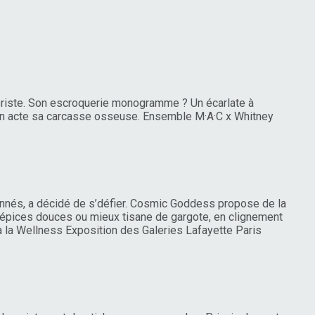
choriste. Son escroquerie monogramme ? Un écarlate à
r en acte sa carcasse osseuse. Ensemble M·A·C x Whitney
bonnés, a décidé de s’défier. Cosmic Goddess propose de la
épices douces ou mieux tisane de gargote, en clignement
à la Wellness Exposition des Galeries Lafayette Paris