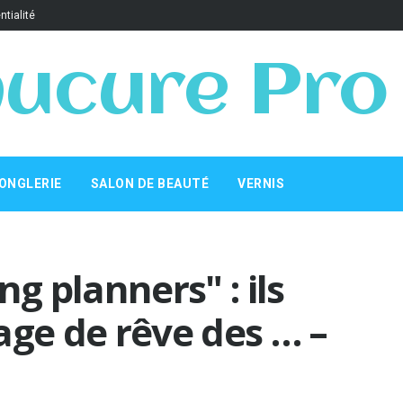
ntialité
ucure Pro
ONGLERIE
SALON DE BEAUTÉ
VERNIS
 planners" : ils
age de rêve des … –