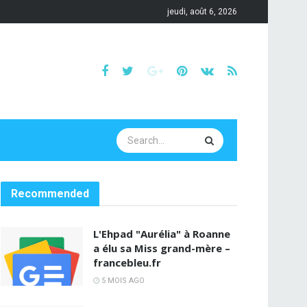
jeudi, août 6, 2026
Recommended
L'Ehpad "Aurélia" à Roanne
a élu sa Miss grand-mère –
francebleu.fr
5 MOIS AGO