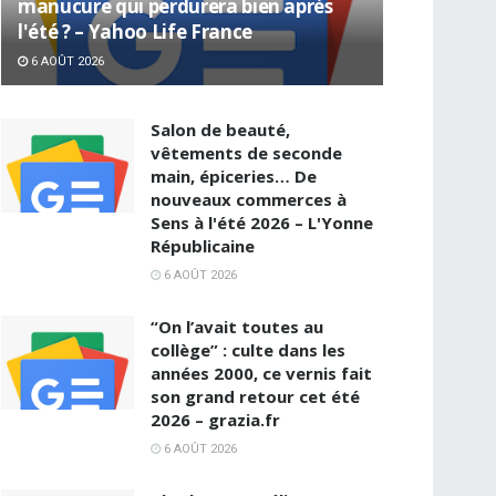
manucure qui perdurera bien après
l'été ? – Yahoo Life France
6 AOÛT 2026
Salon de beauté,
vêtements de seconde
main, épiceries… De
nouveaux commerces à
Sens à l'été 2026 – L'Yonne
Républicaine
6 AOÛT 2026
“On l’avait toutes au
collège” : culte dans les
années 2000, ce vernis fait
son grand retour cet été
2026 – grazia.fr
6 AOÛT 2026