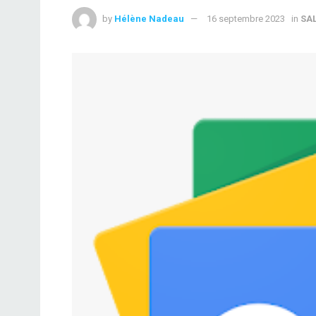
by
Hélène Nadeau
16 septembre 2023
in
SA