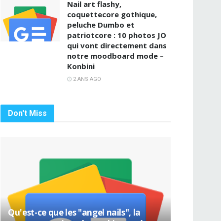
Nail art flashy,
coquettecore gothique,
peluche Dumbo et
patriotcore : 10 photos JO
qui vont directement dans
notre moodboard mode –
Konbini
2 ANS AGO
Don't Miss
Qu'est-ce que les "angel nails", la