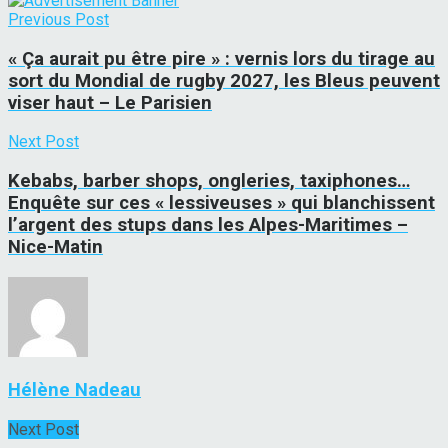
Previous Post
« Ça aurait pu être pire » : vernis lors du tirage au
sort du Mondial de rugby 2027, les Bleus peuvent
viser haut – Le Parisien
Next Post
Kebabs, barber shops, ongleries, taxiphones…
Enquête sur ces « lessiveuses » qui blanchissent
l’argent des stups dans les Alpes-Maritimes –
Nice-Matin
Hélène Nadeau
Next Post