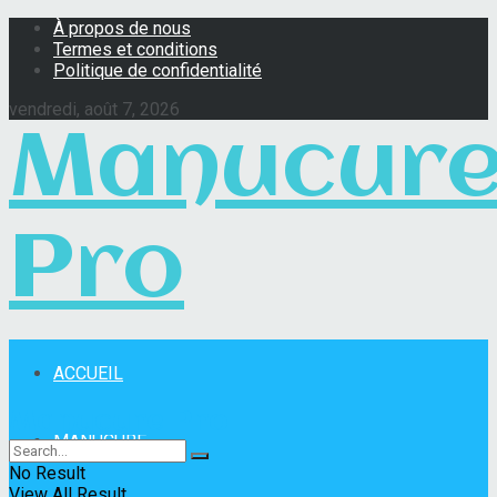
À propos de nous
Termes et conditions
Politique de confidentialité
vendredi, août 7, 2026
Manucur
Pro
ACCUEIL
Manucure Pro
MANUCURE
No Result
View All Result