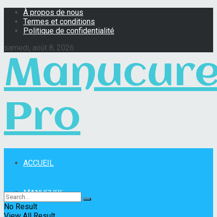
À propos de nous
Termes et conditions
Politique de confidentialité
samedi, août 8, 2026
Manucur
Pro
ACCUEIL
Manucure Pro
MANUCURE
No Result
View All Result