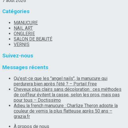
7 août 2026
Catégories
MANUCURE
NAIL ART
ONGLERIE
SALON DE BEAUTÉ
VERNIS
Suivez-nous
Messages récents
Qu'est-ce que les "angel nails", la manucure qui
perdurera bien après l'été ? – Portail Free
Cheveux plus clairs sans décoloration : ces méthodes
de coiffeur évitent la casse, selon les pros, mais pas
pour tous – Doctissimo
Adieu la french manucure : Charlize Theron adopte la
couleur de vernis la plus flatteuse après 50 ans –
grazia.fr
À propos de nous