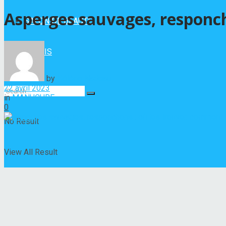
Asperges sauvages, responch
SALON DE BEAUTÉ
VERNIS
by
Hélène Nadeau
22 avril 2023
in
MANUCURE
0
No Result
View All Result