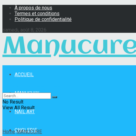
À propos de nous
Termes et conditions
Politique de confidentialité
samedi, août 8, 2026
Manucure
ACCUEIL
Manucure Pro
MANUCURE
No Result
View All Result
NAIL ART
ONGLERIE
Home
MANUCURE