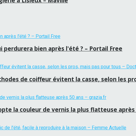
erie à Lisieux – Maville
 perdurera bien après l'été ? – Portail Free
hodes de coiffeur évitent la casse, selon les p
te la couleur de vernis la plus flatteuse après 