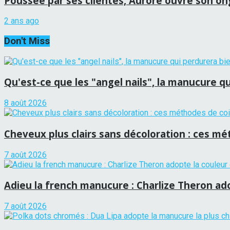
Poussée par ses clientes, Aurore ouvre son ongl
2 ans ago
Don't Miss
Qu'est-ce que les "angel nails", la manucure qui
8 août 2026
Cheveux plus clairs sans décoloration : ces mét
7 août 2026
Adieu la french manucure : Charlize Theron adop
7 août 2026