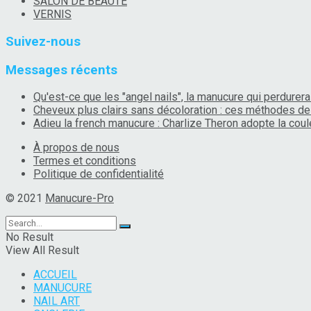
SALON DE BEAUTÉ
VERNIS
Suivez-nous
Messages récents
Qu'est-ce que les "angel nails", la manucure qui perdurera 
Cheveux plus clairs sans décoloration : ces méthodes de 
Adieu la french manucure : Charlize Theron adopte la coule
À propos de nous
Termes et conditions
Politique de confidentialité
© 2021
Manucure-Pro
No Result
View All Result
ACCUEIL
MANUCURE
NAIL ART