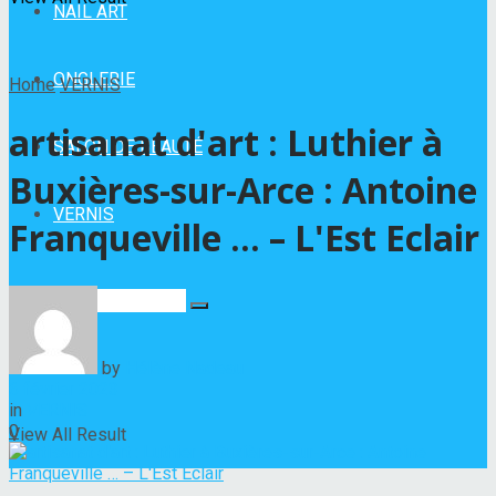
NAIL ART
ONGLERIE
Home
VERNIS
artisanat d'art : Luthier à
SALON DE BEAUTÉ
Buxières-sur-Arce : Antoine
VERNIS
Franqueville … – L'Est Eclair
No Result
by
Hélène Nadeau
6 février 2023
in
VERNIS
0
View All Result