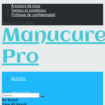
À propos de nous
Termes et conditions
Politique de confidentialité
lundi, août 10, 2026
Manucur
Pro
ACCUEIL
Manucure Pro
MANUCURE
No Result
View All Result