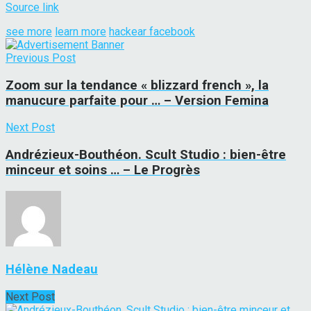
Source link
see more
learn more
hackear facebook
Previous Post
Zoom sur la tendance « blizzard french », la
manucure parfaite pour … – Version Femina
Next Post
Andrézieux-Bouthéon. Scult Studio : bien-être
minceur et soins … – Le Progrès
Hélène Nadeau
Next Post