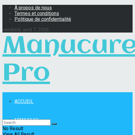
À propos de nous
Termes et conditions
Politique de confidentialité
vendredi, août 7, 2026
Manucur
Pro
ACCUEIL
Manucure Pro
MANUCURE
No Result
View All Result