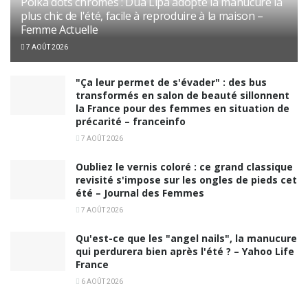
Polka dots chromés : Dua Lipa adopte la manucure la
plus chic de l'été, facile à reproduire à la maison –
Femme Actuelle
7 AOÛT 2026
"Ça leur permet de s'évader" : des bus
transformés en salon de beauté sillonnent
la France pour des femmes en situation de
précarité – franceinfo
7 AOÛT 2026
Oubliez le vernis coloré : ce grand classique
revisité s'impose sur les ongles de pieds cet
été – Journal des Femmes
7 AOÛT 2026
Qu'est-ce que les "angel nails", la manucure
qui perdurera bien après l'été ? – Yahoo Life
France
6 AOÛT 2026