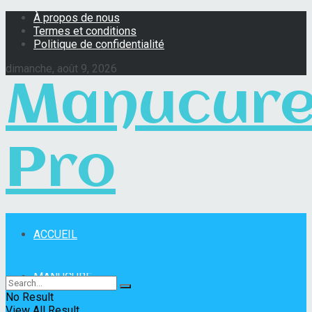
À propos de nous
Termes et conditions
Politique de confidentialité
dimanche, août 9, 2026
Manucur
Pro
ACCUEIL
Manucure Pro
MANUCURE
No Result
View All Result