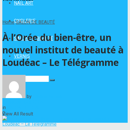
NAIL ART
ONGLERIE
Home
SALON DE BEAUTÉ
À l’Orée du bien-être, un
SALON DE BEAUTÉ
nouvel institut de beauté à
VERNIS
Loudéac – Le Télégramme
No Result
by
Hélène Nadeau
27 septembre 2024
in
SALON DE BEAUTÉ
0
View All Result