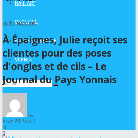
NAIL ART
ONGLERIE
Home
NAIL ART
À Épaignes, Julie reçoit ses
SALON DE BEAUTÉ
clientes pour des poses
VERNIS
d'ongles et de cils – Le
Journal du Pays Yonnais
No Result
by
Hélène Nadeau
View All Result
28 octobre 2024
in
NAIL ART
0