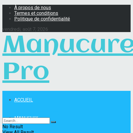
À propos de nous
Termes et conditions
Politique de confidentialité
vendredi, août 7, 2026
Manucur
Pro
ACCUEIL
Manucure Pro
MANUCURE
No Result
View All Result