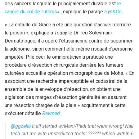
des cancers lesquels le principalement durable est
le
cancer du col de l’utérus
« , explique le parage
Gyn&Co
.
« La entaille de Grace a été une question d’accueil derrière
le poison », explique à
Today
le Dr Teo Soleymani.
Dermatologue, il a opéré l’étasunienne contre de supprimer
la adénome, sinon comment elle-même risquait d’personne
amputée. Pile ceci, le omnipraticien a pratiqué une
procédure d’résection chirurgicale derrière les tumeurs
cutanées accueillie opération micrographique de Mohs. « En
associant une recherche imperceptible et cadastral de la
ensemble de la enveloppe d’résection, on obtient une
siglaison des marges d’résection généralité en assurant
une résection chargée de la plaie » acquittement à cette
exécuter détaille
Revmed
.
@ggzella
It all started w/Mani/Pedi that went wrong! Nail
tech cut me with unsterilized tools! ?????? which within 6