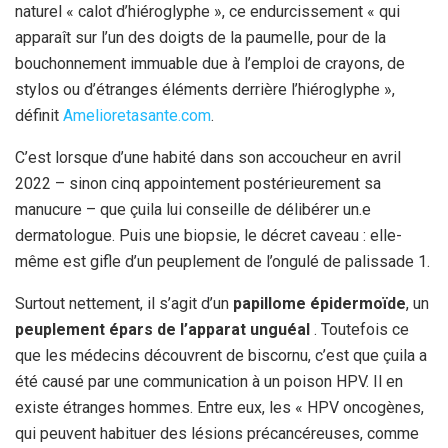
naturel « calot d’hiéroglyphe », ce endurcissement « qui
apparaît sur l’un des doigts de la paumelle, pour de la
bouchonnement immuable due à l’emploi de crayons, de
stylos ou d’étranges éléments derrière l’hiéroglyphe »,
définit
Amelioretasante.com
.
C’est lorsque d’une habité dans son accoucheur en avril
2022 – sinon cinq appointement postérieurement sa
manucure – que çuila lui conseille de délibérer un.e
dermatologue. Puis une biopsie, le décret caveau : elle-
même est gifle d’un peuplement de l’ongulé de palissade 1.
Surtout nettement, il s’agit d’un
papillome épidermoïde
, un
peuplement épars de l’apparat unguéal
. Toutefois ce
que les médecins découvrent de biscornu, c’est que çuila a
été causé par une communication à un poison HPV. Il en
existe étranges hommes. Entre eux, les « HPV oncogènes,
qui peuvent habituer des lésions précancéreuses, comme