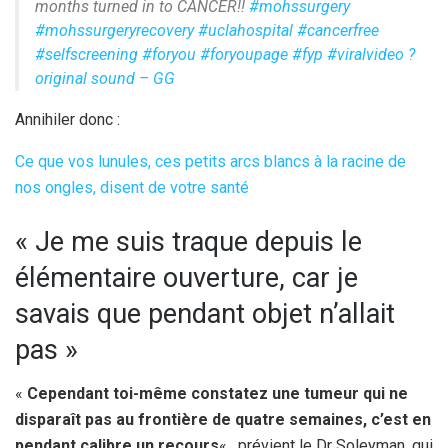
months turned in to CANCER!!
#mohssurgery
#mohssurgeryrecovery
#uclahospital
#cancerfree
#selfscreening
#foryou
#foryoupage
#fyp
#viralvideo
?
original sound – GG
Annihiler donc :
Ce que vos lunules, ces petits arcs blancs à la racine de
nos ongles, disent de votre santé
« Je me suis traque depuis le
élémentaire ouverture, car je
savais que pendant objet n’allait
pas »
«
Cependant toi-même constatez une tumeur qui ne
disparaît pas au frontière de quatre semaines, c’est en
pendant calibre un recours
« , prévient le Dr Soleyman, qui