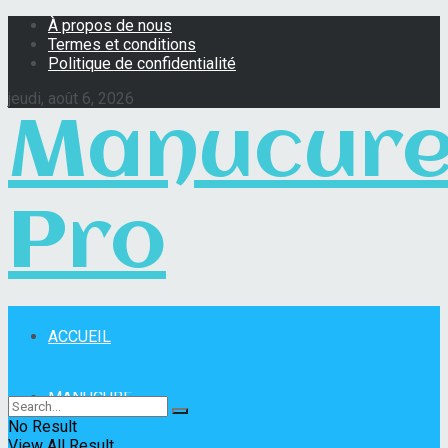
À propos de nous
Termes et conditions
Politique de confidentialité
jeudi, août 6, 2026
Manucur
Pro
ACCUEIL
Manucure Pro
MANUCURE
No Result
View All Result