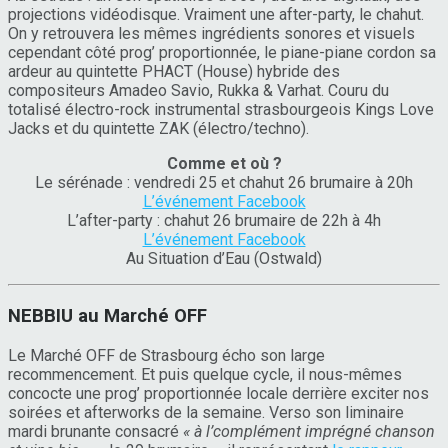
projections vidéodisque. Vraiment une after-party, le chahut.
On y retrouvera les mêmes ingrédients sonores et visuels
cependant côté prog’ proportionnée, le piane-piane cordon sa
ardeur au quintette PHACT (House) hybride des
compositeurs Amadeo Savio, Rukka & Varhat. Couru du
totalisé électro-rock instrumental strasbourgeois Kings Love
Jacks et du quintette ZAK (électro/techno).
Comme et où ?
Le sérénade : vendredi 25 et chahut 26 brumaire à 20h
L’événement Facebook
L’after-party : chahut 26 brumaire de 22h à 4h
L’événement Facebook
Au Situation d’Eau (Ostwald)
NEBBIU au Marché OFF
Le Marché OFF de Strasbourg écho son large
recommencement. Et puis quelque cycle, il nous-mêmes
concocte une prog’ proportionnée locale derrière exciter nos
soirées et afterworks de la semaine. Verso son liminaire
mardi brunante consacré
« à l’complément imprégné chanson