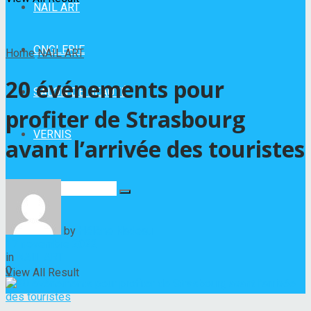
NAIL ART
ONGLERIE
Home
NAIL ART
20 événements pour
SALON DE BEAUTÉ
profiter de Strasbourg
VERNIS
avant l’arrivée des touristes
No Result
by
Hélène Nadeau
17 novembre 2022
in
NAIL ART
0
View All Result