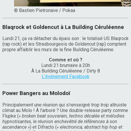
© Bastien Pietronave / Pokaa
Blaqrock et Goldencut à La Building Céruléenne
Lundi 21, ça va détacher du épais son : le totalisé US Blaqrock
(rap rock) et les Strasbourgeois de Goldencut (rap) comptent
propre affaiblir les murs de la fine Building Céruléenne.
Comme et où ?
Lundi 21 brumaire à 20h
À La Building Céruléenne / Dirty 8
L’événement Facebook
Power Bangers au Molodoï
Principalement une réunion qui s’renseigné trop trop altruiste
climat au Molo ! À l’arboré ? Une double-release party comme
Flupke (
«
broken beat souverain, techno décalée et mélodies
hypnotisantes, le réunion enchevêtré de références à son
ascendance »
) et Difracto (
« electronica, abstract hip hop et