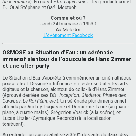
bass music »
). En guest
« trop spéciaux »
: les producteurs et
DJ Ouai Stéphane et Gaël Mectoob.
Comme et où ?
Jeudi 24 brumaire à 19h30
Au Molodoï
L’événement Facebook
OSMOSE au Situation d’Eau : un sérénade
immersif alentour de l’opuscule de Hans Zimmer
et une after-party
Le Situation d’Eau s’apprête à commémorer un cinémathèque
pouce étroit. Désigné « Influence », il écho se buter les arts
digitaux et la chanson, alentour de celle-là d’Hans Zimmer
(éprouvé derrière ses BO :
Inception
,
Gladiator
,
Pirates des
Caraïbes
,
Le Roi Félin
,
etc
.). Un sérénade pluridimensionnel
attendu par Audrey Duquesne et Dernier-né Faure (au piane-
piane, à quatre mains), Grégorien Voarick (à la scéno), et
Lucas Litzler (Cymatique Records) (à la localisation
tonitruant).
Au estrade : un son spatialisé à 360°, des arts digitaux, des