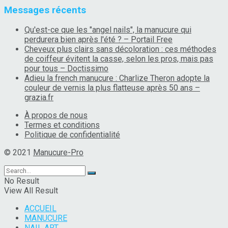
Messages récents
Qu'est-ce que les "angel nails", la manucure qui
perdurera bien après l'été ? – Portail Free
Cheveux plus clairs sans décoloration : ces méthodes
de coiffeur évitent la casse, selon les pros, mais pas
pour tous – Doctissimo
Adieu la french manucure : Charlize Theron adopte la
couleur de vernis la plus flatteuse après 50 ans –
grazia.fr
À propos de nous
Termes et conditions
Politique de confidentialité
© 2021
Manucure-Pro
No Result
View All Result
ACCUEIL
MANUCURE
NAIL ART