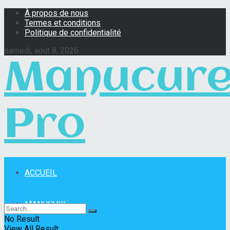
À propos de nous
Termes et conditions
Politique de confidentialité
samedi, août 8, 2026
Manucur
Pro
ACCUEIL
Manucure Pro
MANUCURE
No Result
View All Result